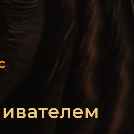
с
ливателем