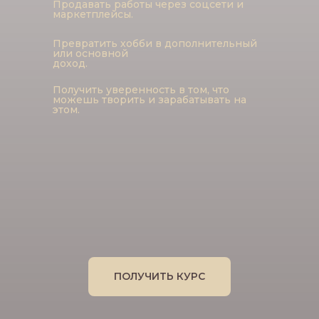
Продавать работы через соцсети и
тебе,
если ты:
маркетплейсы.
Превратить хобби в дополнительный
или основной
доход.
Хочешь легко освоить
Получить уверенность в том, что
новое творческое
можешь творить и зарабатывать на
этом.
направление
Мечтаешь делать одежду в
своём стиле
Ищешь источник
дополнительного дохода
Новичок или практик,
хочешь монетизировать
навык
ПОЛУЧИТЬ КУРС
Увлекаешься искусством и
хочешь пробовать новые
техники