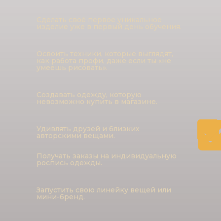
Сделать своё первое уникальное
изделие уже в первый день обучения.
Освоить техники, которые выглядят,
как работа профи, даже если ты «не
умеешь рисовать».
Создавать одежду, которую
невозможно купить в магазине.
Удивлять друзей и близких
авторскими вещами.
Получать заказы на индивидуальную
роспись одежды.
Запустить свою линейку вещей или
мини-бренд.
Курс
подойдёт