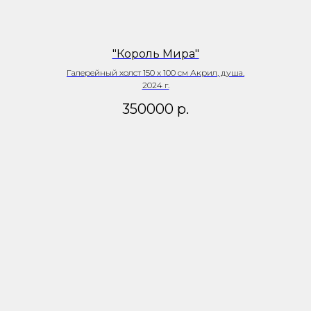
"Король Мира"
Галерейный холст 150 х 100 см Акрил, душа.
2024 г.
350000
р.