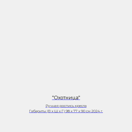
"Охотница"
Ручная роспись кресла
Габариты (В х Ш х Г) 98 х 77 х 90 см 2024 г.