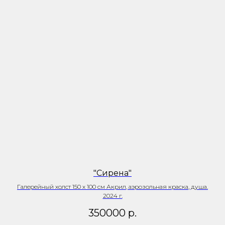
"Сирена"
Галерейный холст 150 х 100 см Акрил, аэрозольная краска, душа.
2024 г.
350000
р.