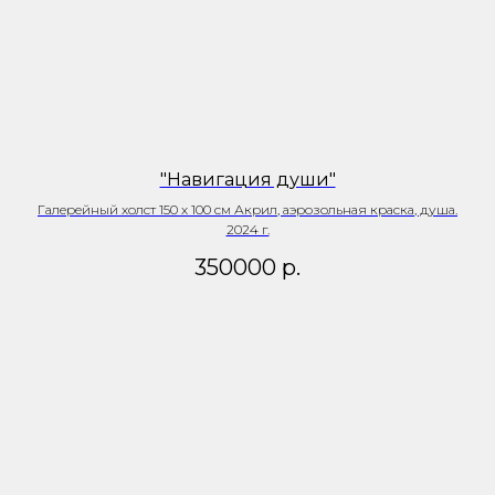
"Навигация души"
Галерейный холст 150 х 100 см Акрил, аэрозольная краска, душа.
2024 г.
350000
р.