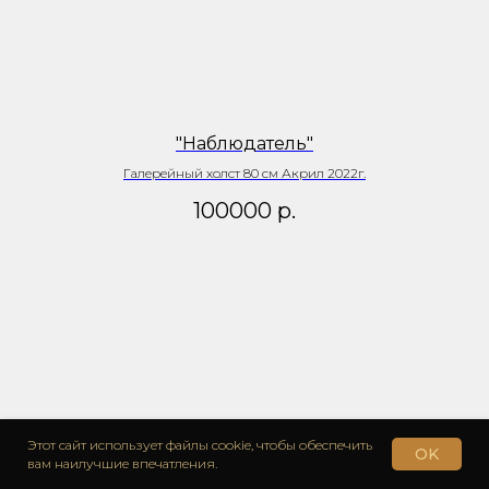
"Наблюдатель"
Галерейный холст 80 см Акрил 2022г.
100000
р.
Этот сайт использует файлы cookie, чтобы обеспечить
OK
вам наилучшие впечатления.