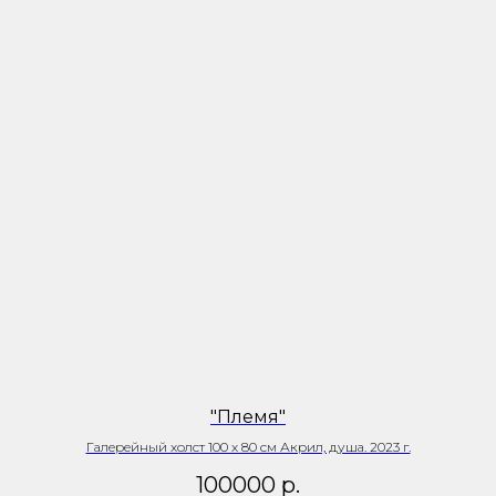
"Племя"
Галерейный холст 100 х 80 см Акрил, душа. 2023 г.
100000
р.