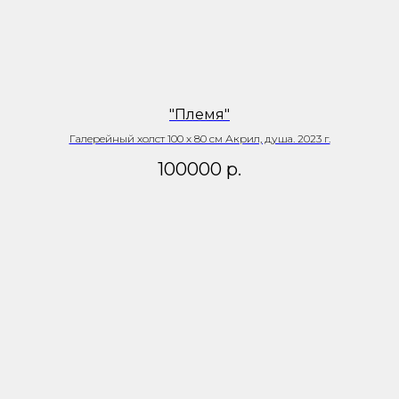
"Племя"
Галерейный холст 100 х 80 см Акрил, душа. 2023 г.
100000
р.