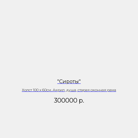
"Сироты"
Холст 100 х 60см. Акрил, душа, старая оконная рама
300000
р.