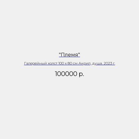
"Племя"
Галерейный холст 100 х 80 см Акрил, душа. 2023 г.
100000
р.